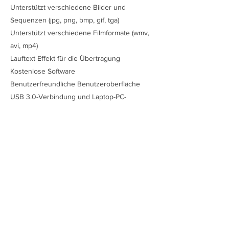
Unterstützt verschiedene Bilder und
Sequenzen (jpg, png, bmp, gif, tga)
Unterstützt verschiedene Filmformate (wmv,
avi, mp4)
Lauftext Effekt für die Übertragung
Kostenlose Software
Benutzerfreundliche Benutzeroberfläche
USB 3.0-Verbindung und Laptop-PC-
Steuerung / Perfekte GUI-Unterstützung
Vorheriger
Nächster
Bestellen
disclaimer