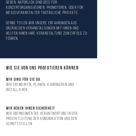
geben. Natürlich sind dies für
Konzertorganisatoren, Promotoren, oder für
Messeveranstalter tagtägliche Projekte.
Gerne teilen wir unsere Erfahrungen aus
unzähligen Veranstaltungen mit Ihnen und
helfen Ihnen Ihre Veranstaltung zum Erfolg zu
führen.
WIE SIE VON UNS PROFOTIEREN KÖNNEN
WIR SIND FÜR SIE DA
WIR ENTWERFEN, PLANEN, KOORINIEREN UND
INSTALLIEREN
WIR GEBEN IHNEN SICHERHEIT
WIR ÜBERNEHMEN DIE VERANTWORTUNG IN DER
PROJEKTLEITUNG
DER KOMUNIKATION UND DEn
SCHNITTSTELLEN