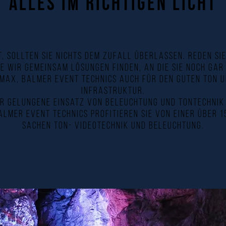
alles im richtigen licht
, sollten Sie nichts dem Zufall überlassen. Reden Sie 
e wir gemeinsam Lösungen finden, an die Sie noch gar
eMax, Balmer Event Technics auch für den guten Ton 
Infrastruktur.
er gelungene Einsatz von Beleuchtung und Tontechnik
almer Event Technics profitieren Sie von einer über 
Sachen Ton- VIDEOtechnik und Beleuchtung.